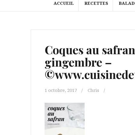
ACCUEIL
RECETTES
BALAD
Coques au safran 
gingembre –
©www.cuisinedet
1 octobre, 2017
Chris