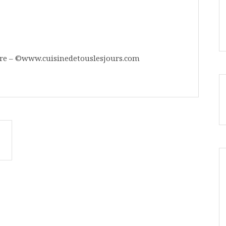
bre – ©www.cuisinedetouslesjours.com