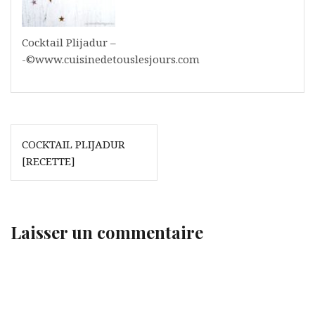
Cocktail Plijadur –
-©www.cuisinedetouslesjours.com
Navigation
COCKTAIL PLIJADUR
de
[RECETTE]
l’article
Laisser un commentaire