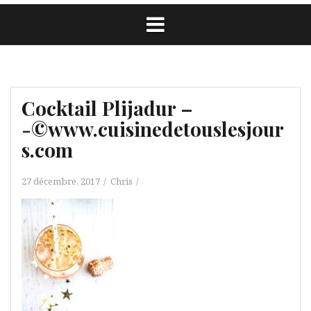
Cocktail Plijadur –
-©www.cuisinedetouslesjour
s.com
27 décembre, 2017
Chris