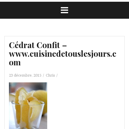
Cédrat Confit –
www.cuisinedetouslesjours.c
om
23 décembre, 2015
Chris