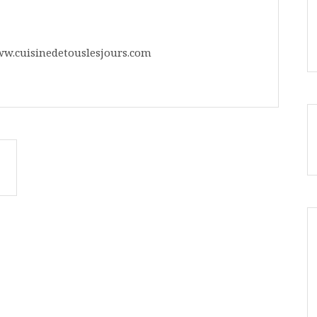
ww.cuisinedetouslesjours.com