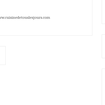
ww.cuisinedetouslesjours.com