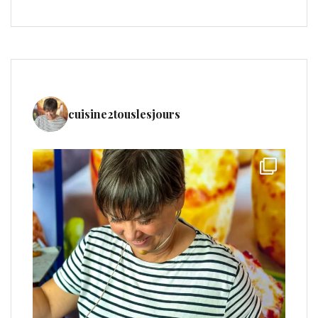
cuisine2touslesjours