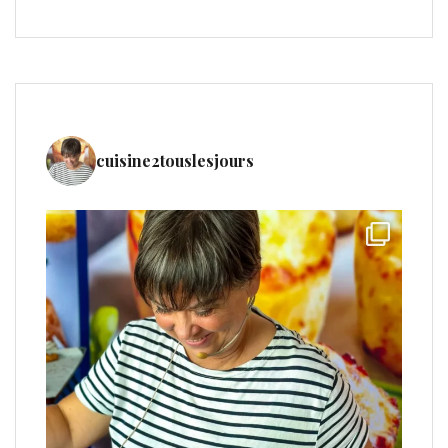
cuisine2touslesjours