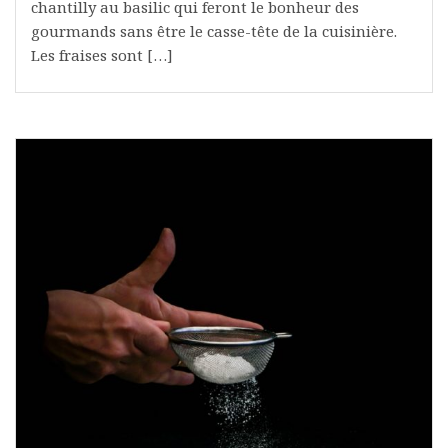
chantilly au basilic qui feront le bonheur des
gourmands sans être le casse-tête de la cuisinière.
Les fraises sont […]