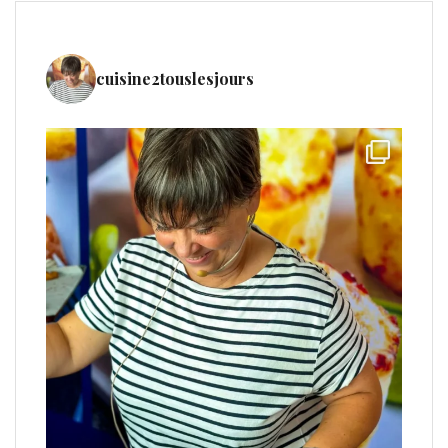
cuisine2touslesjours