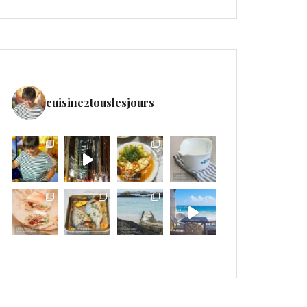
cuisine2touslesjours