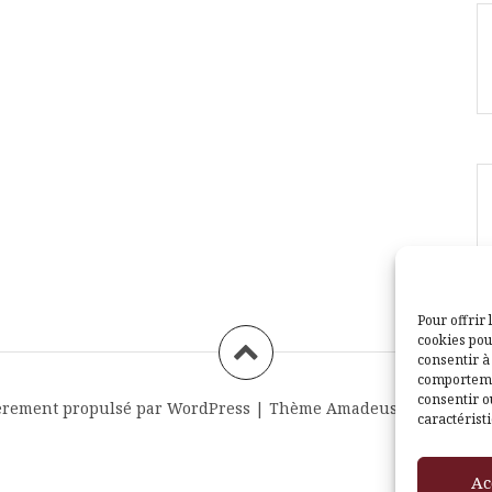
Pour offrir 
cookies pou
consentir à
comportemen
consentir o
èrement propulsé par WordPress
|
Thème
Amadeus
par Themei
caractéristi
Ac