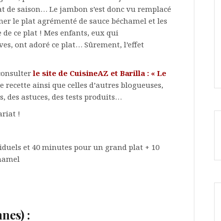
lat de saison… Le jambon s’est donc vu remplacé
ner le plat agrémenté de sauce béchamel et les
 de ce plat ! Mes enfants, eux qui
es, ont adoré ce plat… Sûrement, l’effet
consulter
le site de CuisineAZ et Barilla : « Le
 recette ainsi que celles d’autres blogueuses,
, des astuces, des tests produits…
riat !
viduels et 40 minutes pour un grand plat + 10
chamel
nes) :