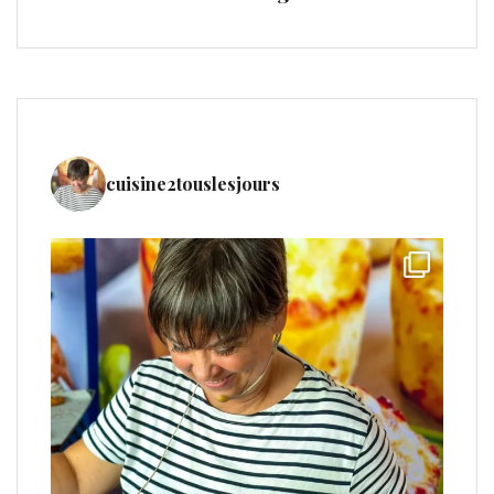
cuisine2touslesjours