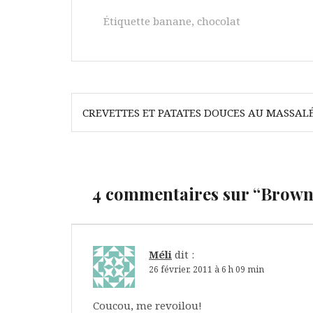
Étiquette
banane
,
chocolat
Navigation
CREVETTES ET PATATES DOUCES AU MASSAL
de
l’article
4 commentaires sur “
Browni
Méli
dit :
26 février, 2011 à 6 h 09 min
Coucou, me revoilou!