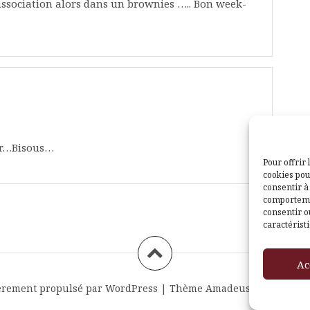
association alors dans un brownies ….. Bon week-
per…Bisous…
Pour offrir 
cookies pou
consentir à
comportemen
consentir o
caractéristi
Ac
èrement propulsé par WordPress
|
Thème
Amadeus
par Themei