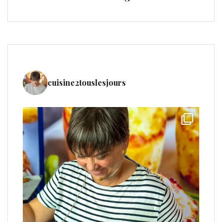
cuisine2touslesjours