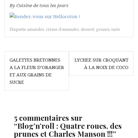
By Cuisine de tous les jours
Étiquette
amandes
,
crème d'amandes
,
dessert
,
prunes
,
tarte
Navigation
GALETTES BRETONNES
LYCHEE SUR CROQUANT
de
A LA FLEUR D’ORANGER
À LA NOIX DE COCO
l’article
ET AUX GRAINS DE
SUCRE
5 commentaires sur
“
Blog’n’roll : Quatre roues, des
prunes et Charles Manson !!!
”