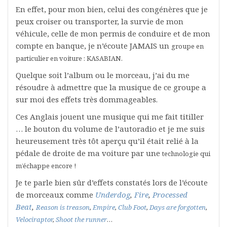
En effet, pour mon bien, celui des congénères que je
peux croiser ou transporter, la survie de mon
véhicule, celle de mon permis de conduire et de mon
compte en banque, je n’écoute JAMAIS un
groupe en
particulier en voiture : KASABIAN.
Quelque soit l’album ou le morceau, j’ai du me
résoudre à admettre que la musique de ce groupe a
sur moi des effets très dommageables.
Ces Anglais jouent une musique qui me fait titiller
… le bouton du volume de l’autoradio et je me suis
heureusement très tôt aperçu qu’il était relié à la
pédale de droite de ma voiture par une
technologie qui
m’échappe encore !
Je te parle bien sûr d’effets constatés lors de l’écoute
de morceaux comme
Underdog
,
Fire
,
Processed
Beat
,
Reason is treason
,
Empire
,
Club Foot
,
Days are forgotten
,
Velociraptor
,
Shoot the runner
…