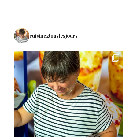
cuisine2touslesjours