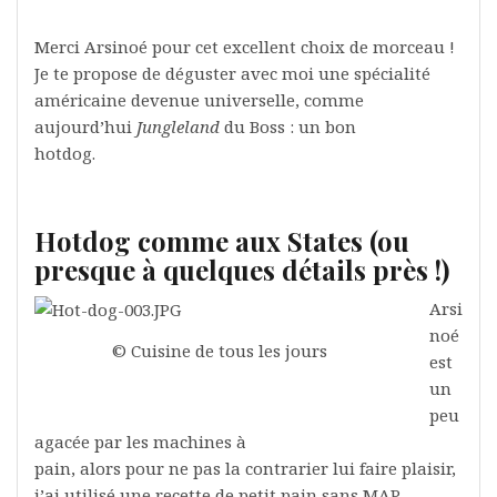
Merci Arsinoé pour cet excellent choix de morceau !
Je te propose de déguster avec moi une spécialité
américaine devenue universelle, comme
aujourd’hui
Jungleland
du Boss : un bon
hotdog.
Hotdog comme aux States (ou
presque à quelques détails près !)
Arsi
noé
© Cuisine de tous les jours
est
un
peu
agacée par les machines à
pain, alors pour
ne pas la contrarier
lui faire plaisir,
j’ai utilisé une recette de petit pain sans MAP