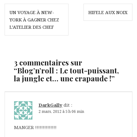
Navigation
UN VOYAGE À NEW-
HIFELE AUX NOIX
de
YORK À GAGNER CHEZ
l’article
L’ATELIER DES CHEF
3 commentaires sur
“
Blog’n’roll : Le tout-puissant,
la jungle et… une crapaude !
”
DarkGally
dit :
2 mars, 2012 à 5 h 06 min
MANGER !!!!!!!!!!!!!!