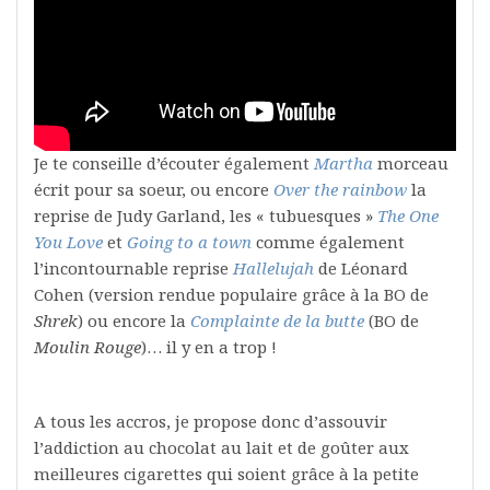
Je te conseille d’écouter également
Martha
morceau
écrit pour sa soeur, ou encore
Over the rainbow
la
reprise de Judy Garland, les « tubuesques »
The One
You Love
et
Going to a town
comme également
l’incontournable reprise
Hallelujah
de Léonard
Cohen (version rendue populaire grâce à la BO de
Shrek
) ou encore la
Complainte de la butte
(BO de
Moulin Rouge
)… il y en a trop !
A tous les accros, je propose donc d’assouvir
l’addiction au chocolat au lait et de goûter aux
meilleures cigarettes qui soient grâce à la petite