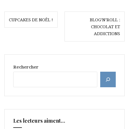
Navigation
CUPCAKES DE NOËL !
BLOG’N’ROLL :
de
CHOCOLAT ET
l’article
ADDICTIONS
Rechercher
Les lecteurs aiment…