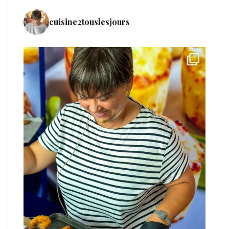
cuisine2touslesjours