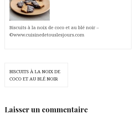
Biscuits à la noix de coco et au blé noir –
©www.cuisinedetouslesjours.com
Navigation
BISCUITS À LA NOIX DE
de
COCO ET AU BLÉ NOIR
l’article
Laisser un commentaire