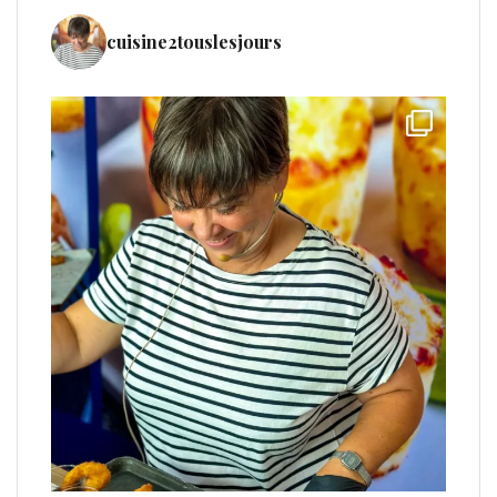
cuisine2touslesjours