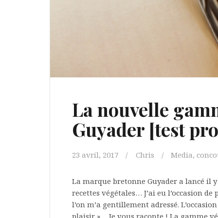
La nouvelle gamm
Guyader [test pro
23 avril, 2017
Chris
Media, conco
La marque bretonne Guyader a lancé il 
recettes végétales… J’ai eu l’occasion de 
l’on m’a gentillement adressé. L’occasion
plaisir »… Je vous raconte ! La gamme v