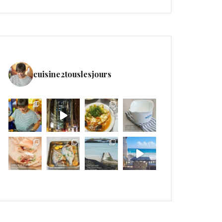
cuisine2touslesjours