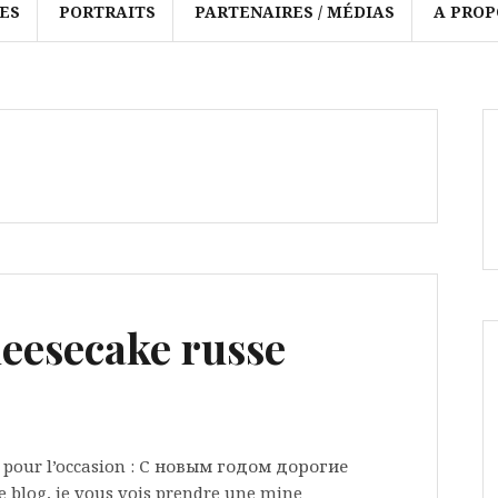
ES
PORTRAITS
PARTENAIRES / MÉDIAS
A PROP
eesecake russe
rs pour l’occasion : С новым годом дорогие
e blog, je vous vois prendre une mine