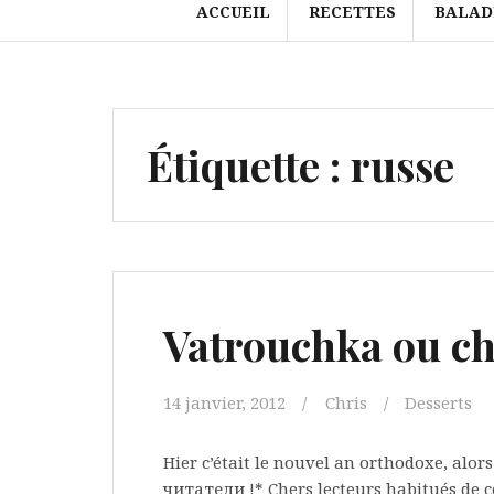
ACCUEIL
RECETTES
BALAD
Étiquette :
russe
Vatrouchka ou ch
14 janvier, 2012
Chris
Desserts
Hier c’était le nouvel an orthodoxe, alo
читатели !* Chers lecteurs habitués de c