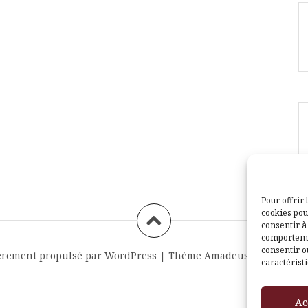
Pour offrir 
cookies pou
consentir à
comportemen
consentir o
èrement propulsé par WordPress
|
Thème
Amadeus
par Themei
caractéristi
Ac