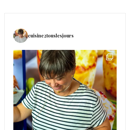
cuisine2touslesjours