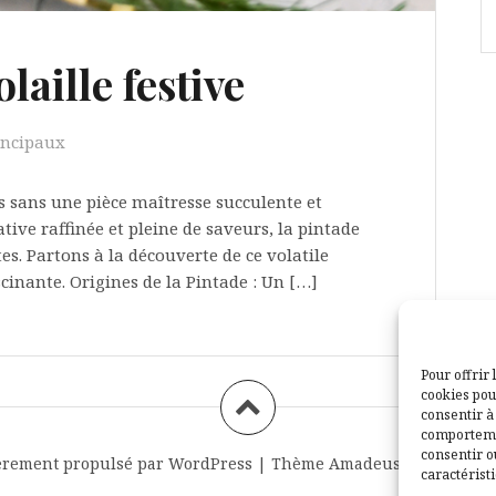
laille festive
incipaux
s sans une pièce maîtresse succulente et
tive raffinée et pleine de saveurs, la pintade
es. Partons à la découverte de ce volatile
cinante. Origines de la Pintade : Un […]
Pour offrir 
cookies pou
consentir à
comportemen
consentir o
èrement propulsé par WordPress
|
Thème
Amadeus
par Themei
caractéristi