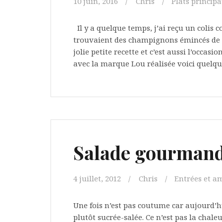
10 juin, 2016
Chris
Plats princip
Il y a quelque temps, j’ai reçu un colis c
trouvaient des champignons émincés de l
jolie petite recette et c’est aussi l’occas
avec la marque Lou réalisée voici quelq
Salade gourmand
4 juillet, 2012
Chris
Entrées et a
Une fois n’est pas coutume car aujourd’
plutôt sucrée-salée. Ce n’est pas la cha