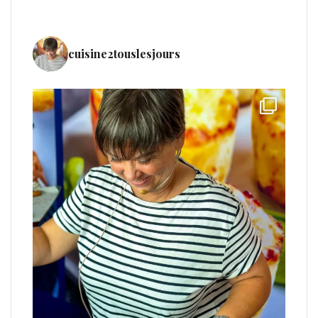
cuisine2touslesjours