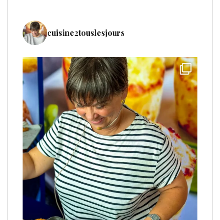
cuisine2touslesjours