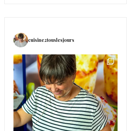
cuisine2touslesjours