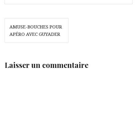
Navigation
AMUSE-BOUCHES POUR
de
APÉRO AVEC GUYADER
l’article
Laisser un commentaire