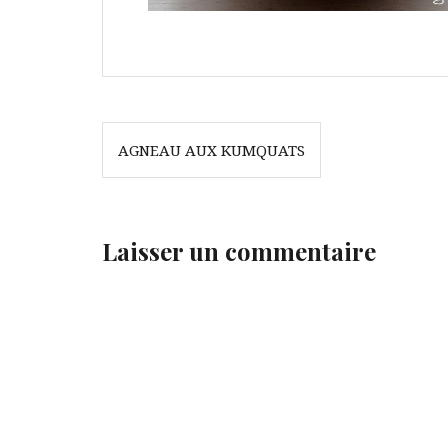
Navigation
AGNEAU AUX KUMQUATS
de
l’article
Laisser un commentaire