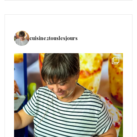
cuisine2touslesjours