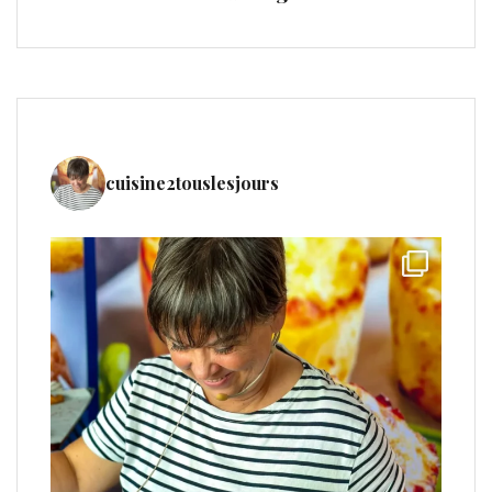
cuisine2touslesjours