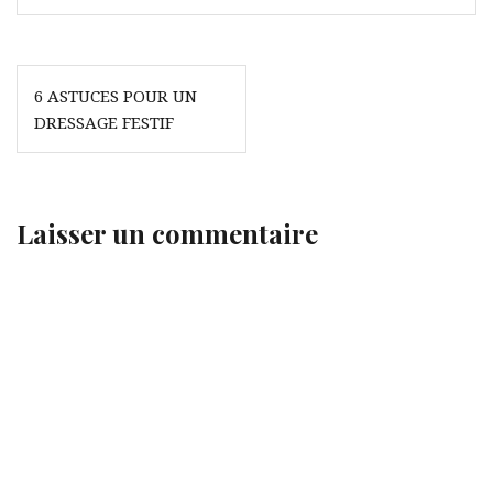
Navigation
6 ASTUCES POUR UN
de
DRESSAGE FESTIF
l’article
Laisser un commentaire