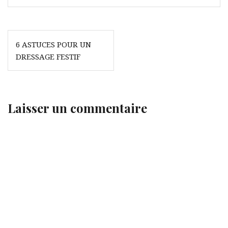
Navigation
6 ASTUCES POUR UN
de
DRESSAGE FESTIF
l’article
Laisser un commentaire