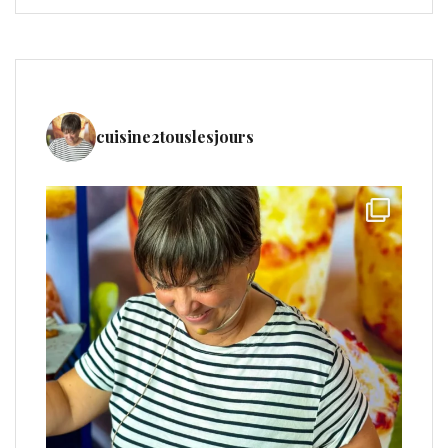
cuisine2touslesjours