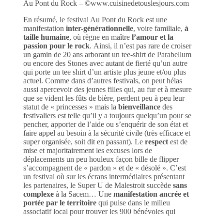
Au Pont du Rock – ©www.cuisinedetouslesjours.com
En résumé, le festival Au Pont du Rock est une
manifestation
inter-générationnelle
, voire familiale,
à
taille humaine
, où règne en maître
l’amour et la
passion pour le rock
. Ainsi, il n’est pas rare de croiser
un gamin de 20 ans arborant un tee-shirt de Parabellum
ou encore des Stones avec autant de fierté qu’un autre
qui porte un tee shirt d’un artiste plus jeune et/ou plus
actuel. Comme dans d’autres festivals, on peut hélas
aussi apercevoir des jeunes filles qui, au fur et à mesure
que se vident les fûts de bière, perdent peu à peu leur
statut de « princesses » mais la
bienveillance
des
festivaliers est telle qu’il y a toujours quelqu’un pour se
pencher, apporter de l’aide ou s’enquérir de son état et
faire appel au besoin à la sécurité civile (très efficace et
super organisée, soit dit en passant). Le
respect
est de
mise et majoritairement les excuses lors de
déplacements un peu houleux façon bille de flipper
s’accompagnent de « pardon » et de « désolé ». C’est
un festival où sur les écrans intermédiaires présentant
les partenaires, le Super U de Malestroit succède
sans
complexe
à la Sacem… Une
manifestation ancrée et
portée par le territoire
qui puise dans le milieu
associatif local pour trouver les 900 bénévoles qui