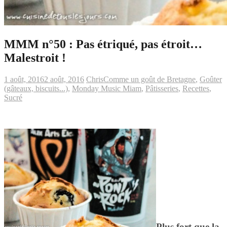
MMM n°50 : Pas étriqué, pas étroit…
Malestroit !
1 août, 2016
2 août, 2016
Chris
Comme un goût de Bretagne
,
Goûter
(gâteaux, biscuits...)
,
Monday Music Miam
,
Pâtisseries
,
Recettes
,
Sucré
Plus fort que la