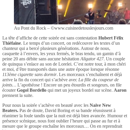
Au Pont du Rock – ©www.cuisinedetouslesjours.com
La tête d’affiche de cette soirée est sans contestation
Hubert Félix
Thiéfaine
. Le temps d’un concert, on redécouvre les textes d’un
chanteur qui a bercé plusieurs générations. Autour de nous,
casquette à l’envers, les yeux fermés, le bras tendu, un gamin d’à
peine 20 ans débite sans aucune hésitation
Aligator 427
. Un couple
de quinqua s’enlace au son de Lorelei. C’est notre tour, à mon chéri
et moi, d’être transportés dans une autre époque lorsque résonne
113ème cigarette sans dormir
. Les morceaux s’enchaînent et déjà
arrive la fin du concert qui s’achève avec
La fille du coupeur de
joints…
L’apothéose !
Encore un peu étourdis et songeurs, on file
écouter
Gogol Bordello
qui met un joyeux bordel sur scène.
Aaron
prennent la suite.
Pour nous la soirée s’achève en beauté avec les
Naive New
Beaters.
Pas de doute, David Boring et sa bande réussissent à
réanimer la foule tandis que la nuit est déjà bien avancée. Humour et
présence scénique, nous font oublier l’heure qui passe au fur et à
mesure que le groupe enchaîne les morceaux… On en reprendrait