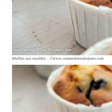
Muffins aux myrtilles – ©www.cuisinedetouslesjours.com