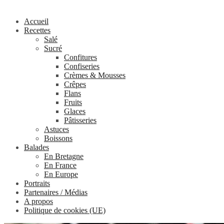
Accueil
Recettes
Salé
Sucré
Confitures
Confiseries
Crèmes & Mousses
Crêpes
Flans
Fruits
Glaces
Pâtisseries
Astuces
Boissons
Balades
En Bretagne
En France
En Europe
Portraits
Partenaires / Médias
A propos
Politique de cookies (UE)