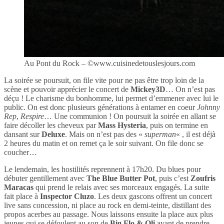
Au Pont du Rock – ©www.cuisinedetouslesjours.com
La soirée se poursuit, on file vite pour ne pas être trop loin de la
scène et pouvoir apprécier le concert de
Mickey3D
… On n’est pas
déçu ! Le charisme du bonhomme, lui permet d’emmener avec lui le
public. On est donc plusieurs générations à entamer en coeur
Johnny
Rep
,
Respire
… Une communion ! On poursuit la soirée en allant se
faire décoller les cheveux par
Mass Hysteria
, puis on termine en
dansant sur
Deluxe
. Mais on n’est pas des «
superman
« , il est déjà
2 heures du matin et on remet ça le soir suivant. On file donc se
coucher…
Le lendemain, les hostilités reprennent à 17h20. Du blues pour
débuter gentillement avec
The Blue Butter Pot
, puis c’est
Zoufris
Maracas
qui prend le relais avec ses morceaux engagés. La suite
fait place à
Inspector Cluzo
. Les deux gascons offrent un concert
live sans concession, ni place au rock en demi-teinte, distillant des
propos acerbes au passage. Nous laissons ensuite la place aux plus
jeunes qui se défoulent au son de
Big Flo & Oli
avant de prendre