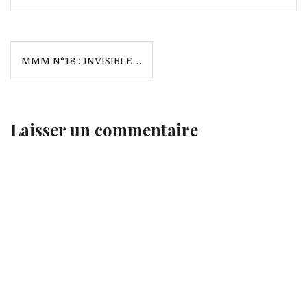
Navigation
MMM N°18 : INVISIBLE…
de
l’article
Laisser un commentaire