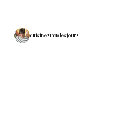
cuisine2touslesjours