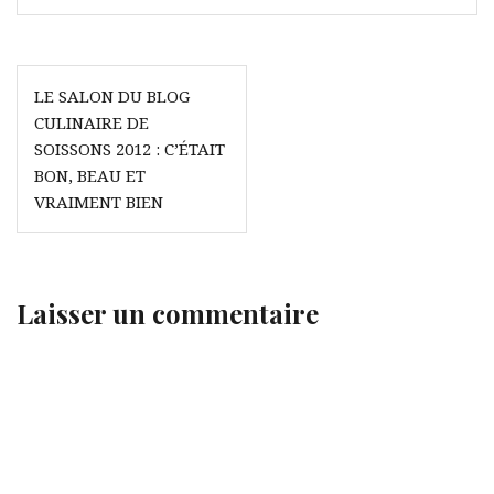
N
LE SALON DU BLOG
CULINAIRE DE
a
SOISSONS 2012 : C’ÉTAIT
v
BON, BEAU ET
VRAIMENT BIEN
i
g
a
Laisser un commentaire
t
i
o
n
d