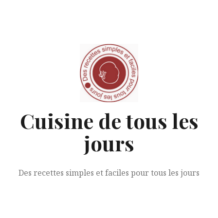
A
l
l
e
r
a
u
c
o
n
Cuisine de tous les
t
e
jours
n
u
Des recettes simples et faciles pour tous les jours