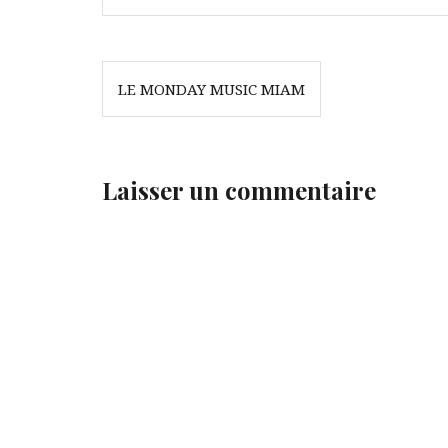
Navigation
LE MONDAY MUSIC MIAM
de
l’article
Laisser un commentaire