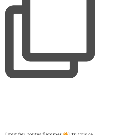
[Tout feu, toutes flammes
] Tu vois ce