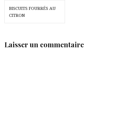
Navigation
BISCUITS FOURRÉS AU
de
CITRON
l’article
Laisser un commentaire