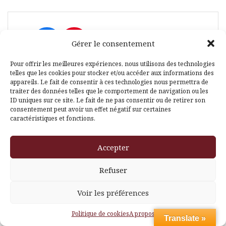
Facebook
Pinterest
Gérer le consentement
Pour offrir les meilleures expériences, nous utilisons des technologies
telles que les cookies pour stocker et/ou accéder aux informations des
appareils. Le fait de consentir à ces technologies nous permettra de
traiter des données telles que le comportement de navigation ou les
ID uniques sur ce site. Le fait de ne pas consentir ou de retirer son
consentement peut avoir un effet négatif sur certaines
caractéristiques et fonctions.
Fièrement propulsé par WordPress
|
Thème
Amadeus
par
Themeisle
Accepter
Refuser
Voir les préférences
Politique de cookies
A propos
Translate »