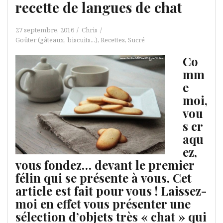
recette de langues de chat
27 septembre, 2016
Chris
Goûter (gâteaux, biscuits...)
,
Recettes
,
Sucré
Co
mm
e
moi,
vou
s cr
aqu
ez,
vous fondez… devant le premier
félin qui se présente à vous. Cet
article est fait pour vous ! Laissez-
moi en effet vous présenter une
sélection d’objets très « chat » qui