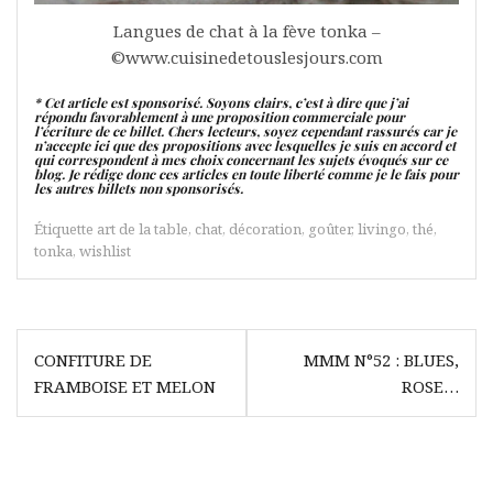
Langues de chat à la fève tonka –
©www.cuisinedetouslesjours.com
* Cet article est sponsorisé. Soyons clairs, c’est à dire que j’ai
répondu favorablement à une proposition commerciale pour
l’écriture de ce billet. Chers lecteurs, soyez cependant rassurés car je
n’accepte ici que des propositions avec lesquelles je suis en accord et
qui correspondent à mes choix concernant les sujets évoqués sur ce
blog. Je rédige donc ces articles en toute liberté comme je le fais pour
les autres billets non sponsorisés.
Étiquette
art de la table
,
chat
,
décoration
,
goûter
,
livingo
,
thé
,
tonka
,
wishlist
Navigation
CONFITURE DE
MMM N°52 : BLUES,
de
FRAMBOISE ET MELON
ROSE…
l’article