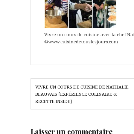
Vivre un cours de cuisine avec la chef Na
©www.cuisinedetouslesjours.com
Navigation
VIVRE UN COURS DE CUISINE DE NATHALIE
de
BEAUVAIS [EXPÉRIENCE CULINAIRE &
l’article
RECETTE INSIDE]
Laisser un commentaire