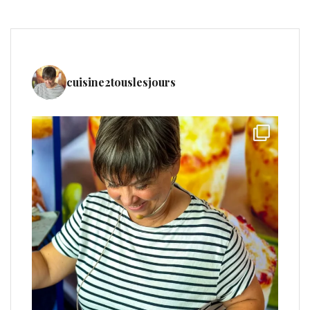
cuisine2touslesjours