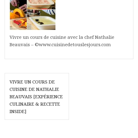
Vivre un cours de cuisine avec la chef Nathalie
Beauvais – ©www.cuisinedetouslesjours.com
Navigation
VIVRE UN COURS DE
de
CUISINE DE NATHALIE
l’article
BEAUVAIS [EXPÉRIENCE
CULINAIRE & RECETTE
INSIDE]