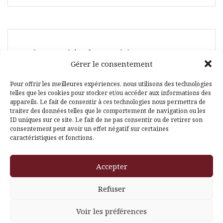
Suivez-moi également ici :
Gérer le consentement
Pour offrir les meilleures expériences, nous utilisons des technologies
telles que les cookies pour stocker et/ou accéder aux informations des
appareils. Le fait de consentir à ces technologies nous permettra de
traiter des données telles que le comportement de navigation ou les
ID uniques sur ce site. Le fait de ne pas consentir ou de retirer son
Facebook
Pinterest
consentement peut avoir un effet négatif sur certaines
caractéristiques et fonctions.
Accepter
Refuser
Voir les préférences
Fièrement propulsé par WordPress
|
Thème
Amadeus
par