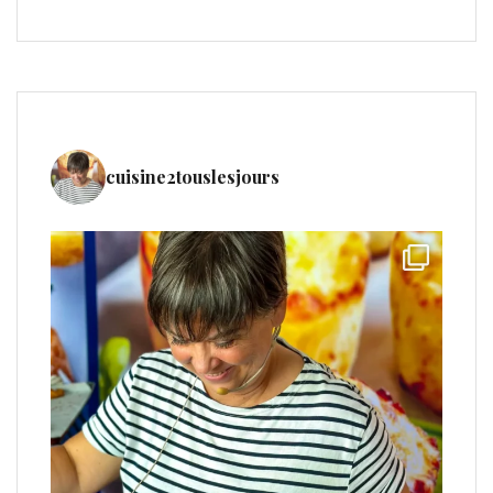
cuisine2touslesjours