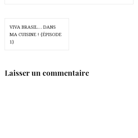
Navigation
VIVA BRASIL… DANS
de
MA CUISINE ! {ÉPISODE
l’article
1}
Laisser un commentaire