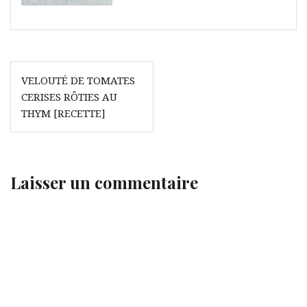
Navigation
VELOUTÉ DE TOMATES
de
CERISES RÔTIES AU
l’article
THYM [RECETTE]
Laisser un commentaire