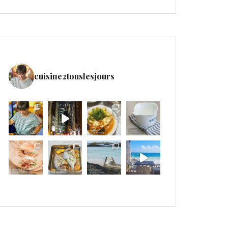
cuisine2touslesjours