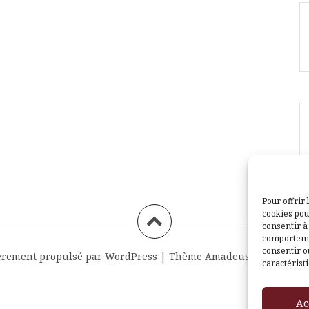
Pour offrir 
cookies pou
consentir à
comportemen
consentir o
èrement propulsé par WordPress
|
Thème
Amadeus
par Themei
caractéristi
Ac