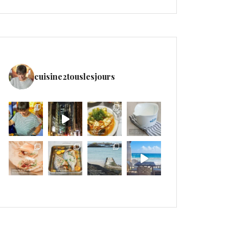
cuisine2touslesjours