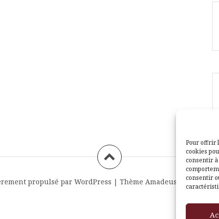
Pour offrir 
cookies pou
consentir à
comportemen
consentir o
èrement propulsé par WordPress
|
Thème
Amadeus
par Themei
caractéristi
Ac