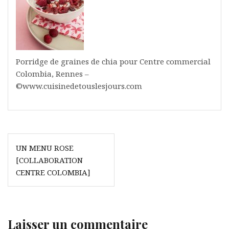
Porridge de graines de chia pour Centre commercial
Colombia, Rennes –
©www.cuisinedetouslesjours.com
Navigation
UN MENU ROSE
de
[COLLABORATION
l’article
CENTRE COLOMBIA]
Laisser un commentaire