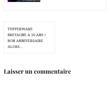
Navigation
TUPPERWARE
de
BRETAGNE A 50 ANS !
l’article
BON ANNIVERSAIRE
ALORS…
Laisser un commentaire