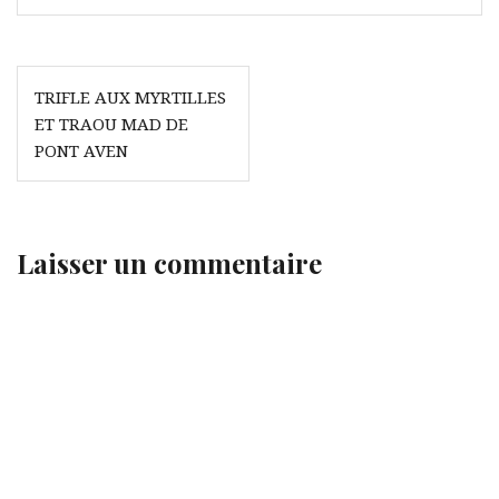
Navigation
TRIFLE AUX MYRTILLES
de
ET TRAOU MAD DE
l’article
PONT AVEN
Laisser un commentaire