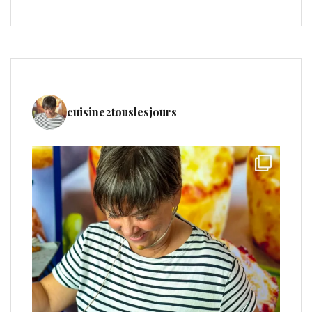
cuisine2touslesjours