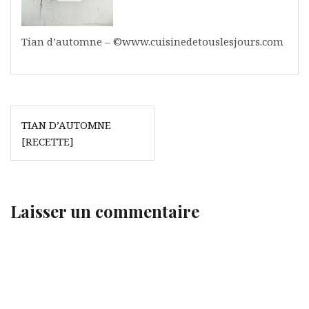
Tian d’automne – ©www.cuisinedetouslesjours.com
Navigation
TIAN D’AUTOMNE
de
[RECETTE]
l’article
Laisser un commentaire