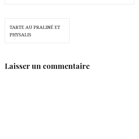
Navigation
TARTE AU PRALINÉ ET
de
PHYSALIS
l’article
Laisser un commentaire