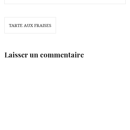
Navigation
TARTE AUX FRAISES
de
l’article
Laisser un commentaire