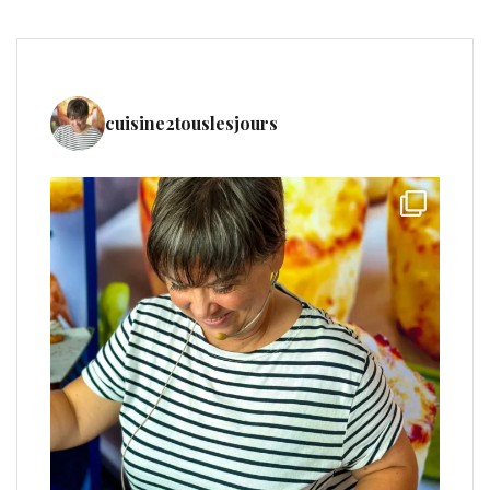
cuisine2touslesjours